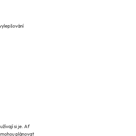
 vylepšování
ívají si je. Ať
 pomohou plánovat