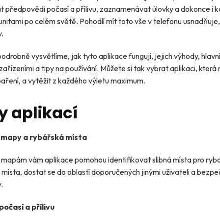
at předpovědi počasí a přílivu, zaznamenávat úlovky a dokonce i 
nitami po celém světě. Pohodlí mít toto vše v telefonu usnadňuje
v.
odrobně vysvětlíme, jak tyto aplikace fungují, jejich výhody, hlavn
zařízeními a tipy na používání. Můžete si tak vybrat aplikaci, kter
baření, a vytěžit z každého výletu maximum.
 aplikací
 mapy a rybářská místa
mapám vám aplikace pomohou identifikovat slibná místa pro rybo
 místa, dostat se do oblastí doporučených jinými uživateli a bezpe
.
očasí a přílivu