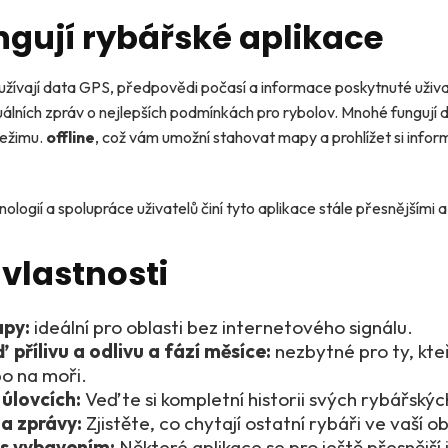
ngují rybářské aplikace
užívají data GPS, předpovědi počasí a informace poskytnuté uživat
álních zpráv o nejlepších podmínkách pro rybolov. Mnohé fungují d
režimu.
offline
, což vám umožní stahovat mapy a prohlížet si info
logií a spolupráce uživatelů činí tyto aplikace stále přesnějšími a 
 vlastnosti
apy:
ideální pro oblasti bez internetového signálu.
přílivu a odlivu a fází měsíce:
nezbytné pro ty, kteř
o na moři.
úlovcích:
Veďte si kompletní historii svých rybářskýc
a zprávy:
Zjistěte, co chytají ostatní rybáři ve vaší ob
 s vybavením:
Některé aplikace se pro ještě přesnější