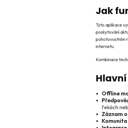
Jak fu
Tyto aplikace vy
poskytování aktu
pohotovostním 
internetu.
Kombinace techno
Hlavní
Offline m
Předpověď 
řekách neb
Záznam o 
Komunita 
Integrace