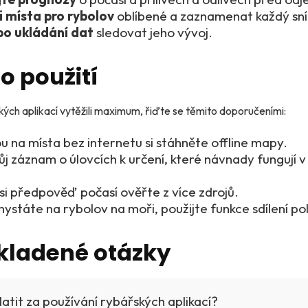
i místa pro rybolov
oblíbené a zaznamenat každý sn
bo ukládání dat
sledovat jeho vývoj.
o použití
ých aplikací vytěžili maximum, řiďte se těmito doporučeními:
u na místa bez internetu si stáhněte offline mapy.
ůj záznam o úlovcích k určení, které návnady fungují v
 si předpověď počasí ověřte z více zdrojů.
hystáte na rybolov na moři, použijte funkce sdílení po
kladené otázky
atit za používání rybářských aplikací?