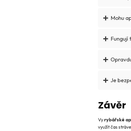
Mohu ap
Fungují 
Opravdu
Je bezpe
Závěr
Vy
rybářské ap
využít čas stráv