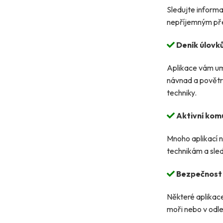
Sledujte informac
nepříjemným pře
Deník úlovk
Aplikace vám um
návnad a povětr
techniky.
Aktivní kom
Mnoho aplikací n
technikám a sle
Bezpečnost 
Některé aplikace 
moři nebo v odleh