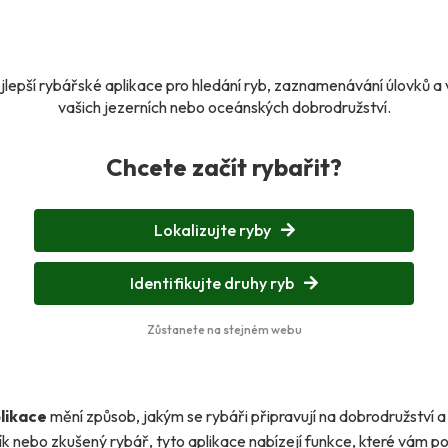
lepší rybářské aplikace pro hledání ryb, zaznamenávání úlovků a
vašich jezerních nebo oceánských dobrodružství.
Chcete začít rybařit?
Lokalizujte ryby
Identifikujte druhy ryb
Zůstanete na stejném webu
likace
mění způsob, jakým se rybáři připravují na dobrodružství a už
ík nebo zkušený rybář, tyto aplikace nabízejí funkce, které vám