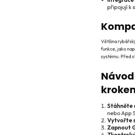
připojují 
Kompat
Většina rybářský
funkce, jako nap
systému. Před st
Návod 
kroke
Stáhněte a
nebo App 
Vytvořte s
Zapnout 
Zkontrolu