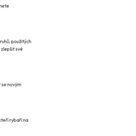
hnete
ruhů, použitých
zlepšit své
it se novým
kteří rybaří na