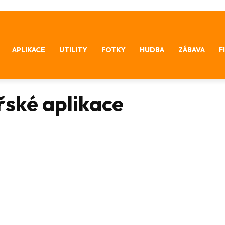
APLIKACE
UTILITY
FOTKY
HUDBA
ZÁBAVA
F
ské aplikace