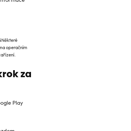
S
Některé
i na operačním
ařízení.
krok za
ogle Play
jezdem.