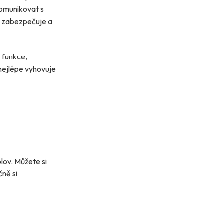
komunikovat s
, zabezpečuje a
í funkce,
á nejlépe vyhovuje
lov. Můžete si
čně si