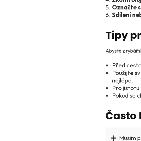
Označte s
Sdílení ne
Tipy pr
Abyste z rybářsk
Před cesto
Použijte sv
nejlépe.
Pro jistotu
Pokud se c
Často 
Musím pl