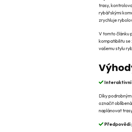
trasy, kontrolov
rybářskými komu
zrychluje rybolo
V tomto článku p
kompatibilitu se 
vašemu stylu ry
Výhody
Interaktivní
Díky podrobným 
označit oblíbená
naplánovat trasy
Předpovědi p