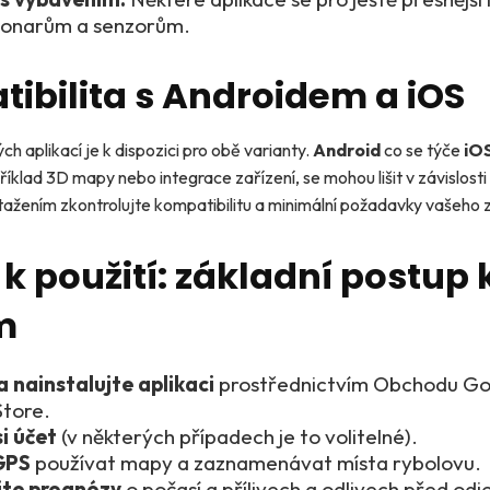
k sonarům a senzorům.
ibilita s Androidem a iOS
ch aplikací je k dispozici pro obě varianty.
Android
co se týče
iO
říklad 3D mapy nebo integrace zařízení, se mohou lišit v závislost
ažením zkontrolujte kompatibilitu a minimální požadavky vašeho z
k použití: základní postup 
m
 nainstalujte aplikaci
prostřednictvím Obchodu Go
Store.
i účet
(v některých případech je to volitelné).
GPS
používat mapy a zaznamenávat místa rybolovu.
jte prognózy
o počasí a přílivech a odlivech před od