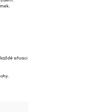
ímek.
 každé situaci
lohy.