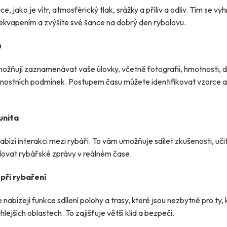
e, jako je vítr, atmosférický tlak, srážky a příliv a odliv. Tím se vy
kvapením a zvýšíte své šance na dobrý den rybolovu.
ů
ožňují zaznamenávat vaše úlovky, včetně fotografií, hmotnosti, d
nostních podmínek. Postupem času můžete identifikovat vzorce a 
unita
abízí interakci mezi rybáři. To vám umožňuje sdílet zkušenosti, uč
dovat rybářské zprávy v reálném čase.
při rybaření
nabízejí funkce sdílení polohy a trasy, které jsou nezbytné pro ty, 
lejších oblastech. To zajišťuje větší klid a bezpečí.