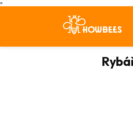
=
Rybář