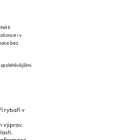
eli k
okonce i v
rmace bez
spolehlivějšími.
í rybaří v
h výprav.
lasti.
 informace