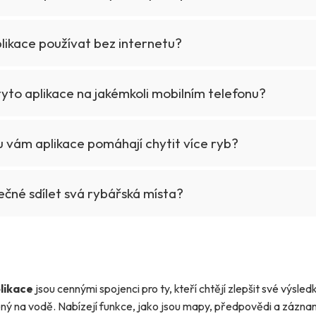
likace používat bez internetu?
tyto aplikace na jakémkoli mobilním telefonu?
 vám aplikace pomáhají chytit více ryb?
čné sdílet svá rybářská místa?
likace
jsou cennými spojenci pro ty, kteří chtějí zlepšit své výsled
ený na vodě. Nabízejí funkce, jako jsou mapy, předpovědi a záznam