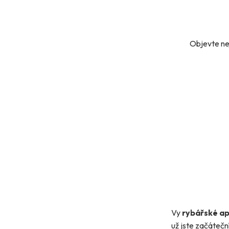
Objevte nej
Vy
rybářské ap
už jste začátečn