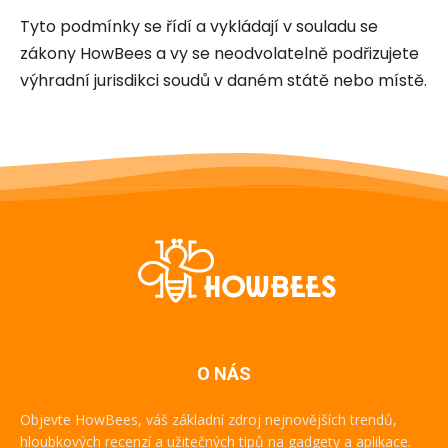
Tyto podmínky se řídí a vykládají v souladu se
zákony HowBees a vy se neodvolatelně podřizujete
výhradní jurisdikci soudů v daném státě nebo místě.
O NÁS
Objevte HowBees, váš základní zdroj nejnovějších trendů,
hloubkových recenzí a užitečných tipů na gadgety a aplikace.