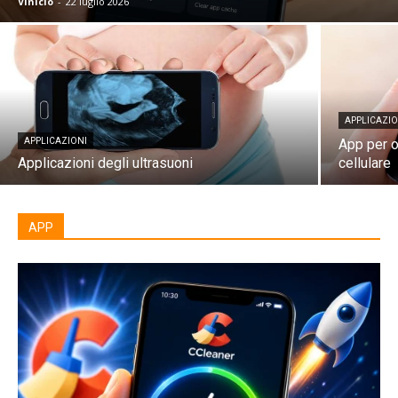
Vinicio
-
22 luglio 2026
APPLICAZIO
APPLICAZIONI
App per o
Applicazioni degli ultrasuoni
cellulare
APP