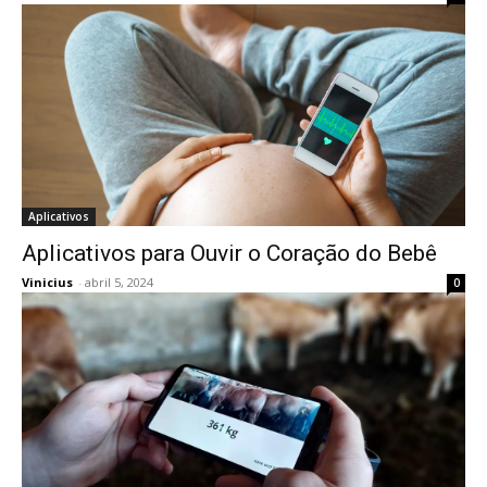
Aplicativos
Aplicativos para Ouvir o Coração do Bebê
Vinicius
-
abril 5, 2024
0