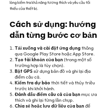
lòng kiểm tra khả năng tương thích và yêu cầu tối
thiểu của thiết bị.
Cách sử dụng: hướng
dẫn từng bước cơ bản
Tải xuống và cài đặt ứng dụng
thông
qua Google Play Store hoặc App Store.
Tạo tài khoản của bạn
(trong một số
trường hợp là tùy chọn).
Bật GPS
sử dụng bản đồ và ghi lại địa
điểm câu cá.
Kiểm tra dự báo
thời tiết và thủy triều
trước khi khởi hành.
Đánh dấu điểm câu cá của bạn
mục ưa
thích và ghi lại từng lần chụp.
Chia sẻ hoặc lưu dữ liệu của bạn
để