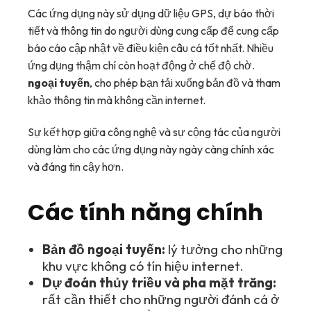
Các ứng dụng này sử dụng dữ liệu GPS, dự báo thời
tiết và thông tin do người dùng cung cấp để cung cấp
báo cáo cập nhật về điều kiện câu cá tốt nhất. Nhiều
ứng dụng thậm chí còn hoạt động ở chế độ chờ.
ngoại tuyến
, cho phép bạn tải xuống bản đồ và tham
khảo thông tin mà không cần internet.
Sự kết hợp giữa công nghệ và sự cộng tác của người
dùng làm cho các ứng dụng này ngày càng chính xác
và đáng tin cậy hơn.
Các tính năng chính
Bản đồ ngoại tuyến:
lý tưởng cho những
khu vực không có tín hiệu internet.
Dự đoán thủy triều và pha mặt trăng:
rất cần thiết cho những người đánh cá ở