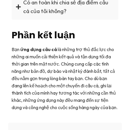
Có an toàn khi chia sẻ địa điểm câu
cá của tôi không?
Phần kết luận
Bạn
ứng dụng câu cá
là những trợ thủ đắc lực cho
những ai muốn cải thiện kết quả và tận dụng tối đa
thời gian trên mặt nước. Chúng cung cấp các tính
năng như bản đồ, dự báo và nhật ký đánh bắt, tất cả
đều nằm gọn trong lòng bàn tay bạn. Cho dù bạn
đang lên kế hoạch cho một chuyến đi câu cá, ghi lại
thành tích của mình hay tương tác với những cần thủ
khác, những ứng dụng này đều mang đến sự tiện
dụng và công nghệ cho cuộc sống hàng ngày của bạn.