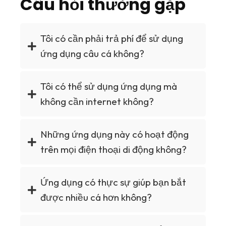
Câu hỏi thường gặp
Tôi có cần phải trả phí để sử dụng
ứng dụng câu cá không?
Tôi có thể sử dụng ứng dụng mà
không cần internet không?
Những ứng dụng này có hoạt động
trên mọi điện thoại di động không?
Ứng dụng có thực sự giúp bạn bắt
được nhiều cá hơn không?