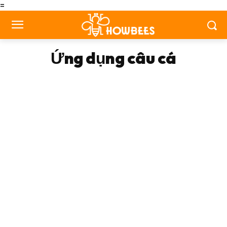
=
Ứng dụng câu cá