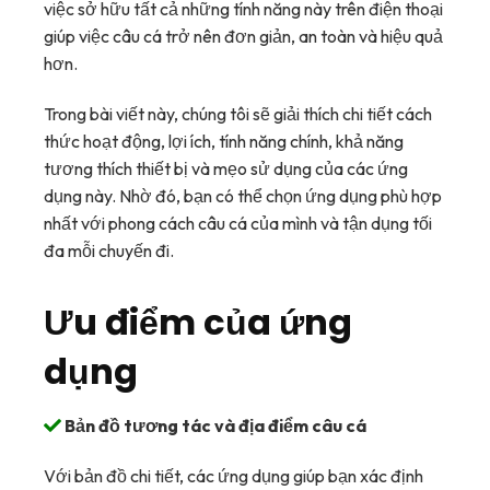
việc sở hữu tất cả những tính năng này trên điện thoại
giúp việc câu cá trở nên đơn giản, an toàn và hiệu quả
hơn.
Trong bài viết này, chúng tôi sẽ giải thích chi tiết cách
thức hoạt động, lợi ích, tính năng chính, khả năng
tương thích thiết bị và mẹo sử dụng của các ứng
dụng này. Nhờ đó, bạn có thể chọn ứng dụng phù hợp
nhất với phong cách câu cá của mình và tận dụng tối
đa mỗi chuyến đi.
Ưu điểm của ứng
dụng
Bản đồ tương tác và địa điểm câu cá
Với bản đồ chi tiết, các ứng dụng giúp bạn xác định