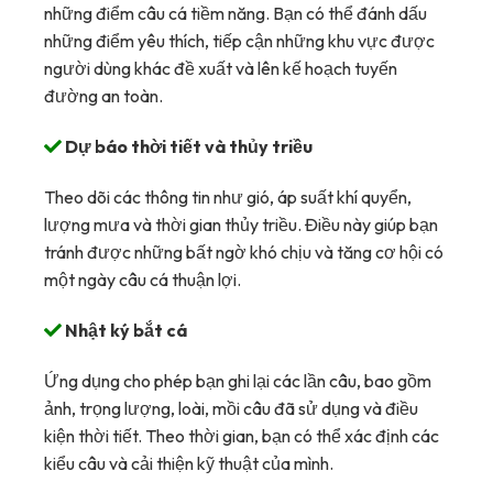
những điểm câu cá tiềm năng. Bạn có thể đánh dấu
những điểm yêu thích, tiếp cận những khu vực được
người dùng khác đề xuất và lên kế hoạch tuyến
đường an toàn.
Dự báo thời tiết và thủy triều
Theo dõi các thông tin như gió, áp suất khí quyển,
lượng mưa và thời gian thủy triều. Điều này giúp bạn
tránh được những bất ngờ khó chịu và tăng cơ hội có
một ngày câu cá thuận lợi.
Nhật ký bắt cá
Ứng dụng cho phép bạn ghi lại các lần câu, bao gồm
ảnh, trọng lượng, loài, mồi câu đã sử dụng và điều
kiện thời tiết. Theo thời gian, bạn có thể xác định các
kiểu câu và cải thiện kỹ thuật của mình.