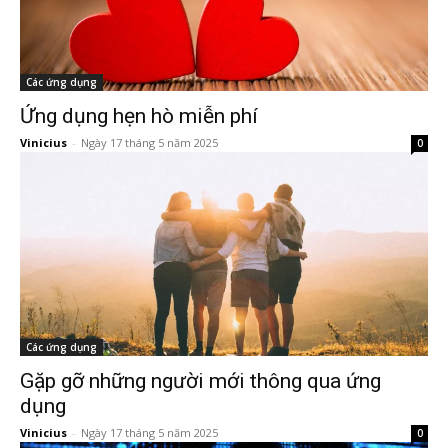
Các ứng dụng
Ứng dụng hẹn hò miễn phí
Vinicius
-
Ngày 17 tháng 5 năm 2025
0
Các ứng dụng
Gặp gỡ những người mới thông qua ứng
dụng
Vinicius
-
Ngày 17 tháng 5 năm 2025
0