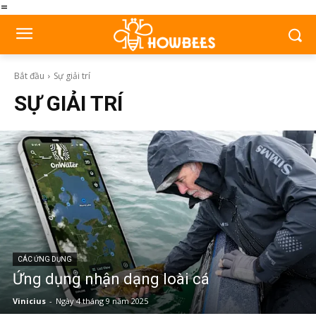
=
Bắt đầu
Sự giải trí
SỰ GIẢI TRÍ
CÁC ỨNG DỤNG
Ứng dụng nhận dạng loài cá
Vinicius
-
Ngày 4 tháng 9 năm 2025