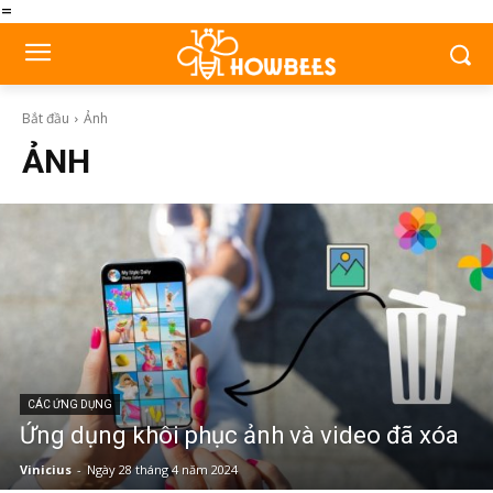
=
Bắt đầu
Ảnh
ẢNH
CÁC ỨNG DỤNG
Ứng dụng khôi phục ảnh và video đã xóa
Vinicius
-
Ngày 28 tháng 4 năm 2024