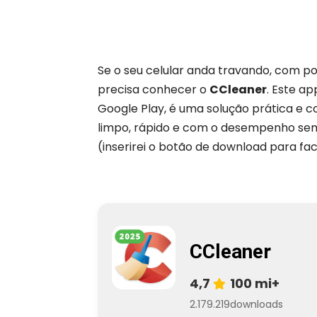
Se o seu celular anda travando, com po
precisa conhecer o
CCleaner
. Este a
Google Play, é uma solução prática e c
limpo, rápido e com o desempenho sem
(inserirei o botão de download para faci
CCleaner
4,7
100 mi+
2.179.219
downloads