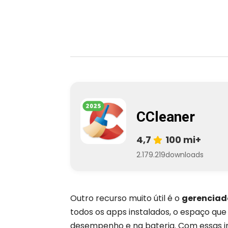
CCleaner
4,7
100 mi+
2.179.219
downloads
Outro recurso muito útil é o
gerenciado
todos os apps instalados, o espaço qu
desempenho e na bateria. Com essas in