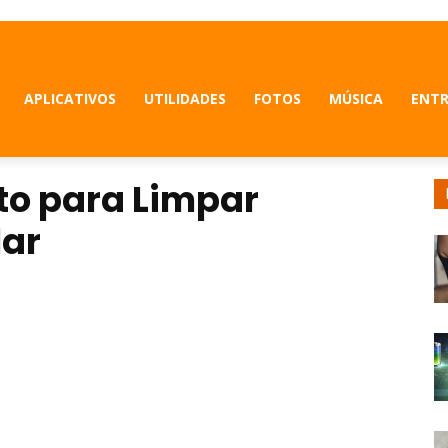
APLICATIVOS
UTILIDADES
FOTOS
MÚSICA
ENT
ito para Limpar
lar