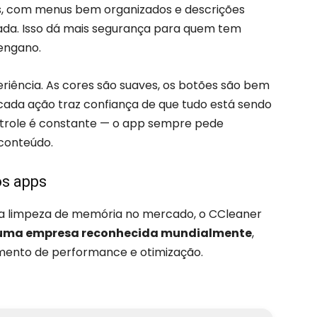
s, com menus bem organizados e descrições
zada. Isso dá mais segurança para quem tem
engano.
iência. As cores são suaves, os botões são bem
 cada ação traz confiança de que tudo está sendo
ntrole é constante — o app sempre pede
 conteúdo.
os apps
ra limpeza de memória no mercado, o CCleaner
r uma empresa reconhecida mundialmente
,
gmento de performance e otimização.