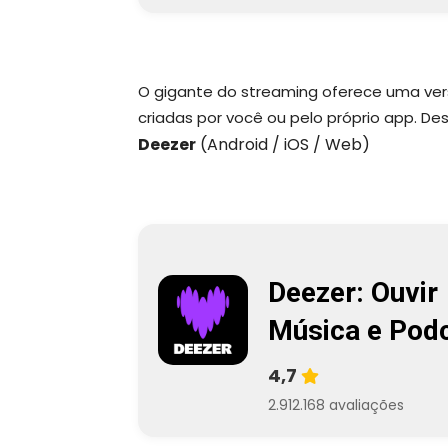
O gigante do streaming oferece uma versã
criadas por você ou pelo próprio app. D
Deezer
(Android / iOS / Web)
Deezer: Ouvir
Música e Pod
4,7
2.912.168 avaliações