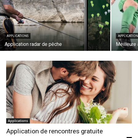
APPLICATIONS
APPLICATION
Application radar de pêche
Meilleure 
Applications
Application de rencontres gratuite