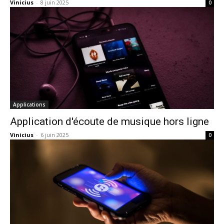
Vinicius
-
8 juin 2025
0
Applications
Application d'écoute de musique hors ligne
Vinicius
-
6 juin 2025
0