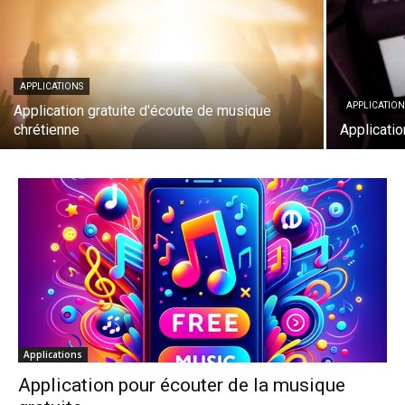
APPLICATIONS
APPLICATION
Application gratuite d'écoute de musique
chrétienne
Applicati
Applications
Application pour écouter de la musique