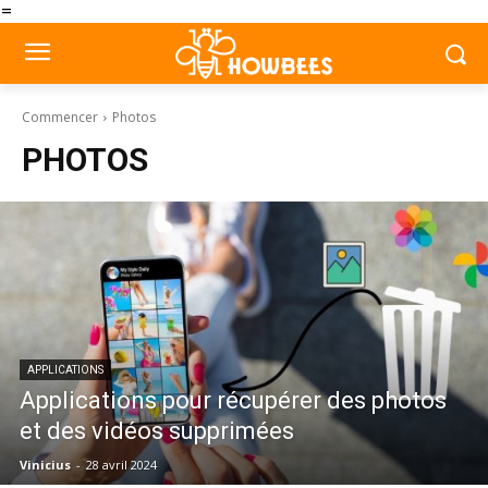
=
Commencer
Photos
PHOTOS
APPLICATIONS
Applications pour récupérer des photos
et des vidéos supprimées
Vinicius
-
28 avril 2024