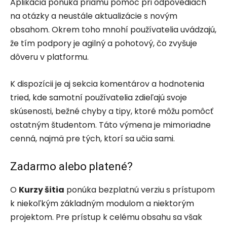
Aplikácia ponúka priamu pomoc pri odpovediach
na otázky a neustále aktualizácie s novým
obsahom. Okrem toho mnohí používatelia uvádzajú,
že tím podpory je agilný a pohotový, čo zvyšuje
dôveru v platformu.
K dispozícii je aj sekcia komentárov a hodnotenia
tried, kde samotní používatelia zdieľajú svoje
skúsenosti, bežné chyby a tipy, ktoré môžu pomôcť
ostatným študentom. Táto výmena je mimoriadne
cenná, najmä pre tých, ktorí sa učia sami.
Zadarmo alebo platené?
O
Kurzy šitia
ponúka bezplatnú verziu s prístupom
k niekoľkým základným modulom a niektorým
projektom. Pre prístup k celému obsahu sa však