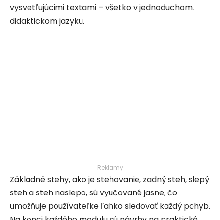
vysvetľujúcimi textami – všetko v jednoduchom,
didaktickom jazyku.
Reklamy
Základné stehy, ako je stehovanie, zadný steh, slepý
steh a steh naslepo, sú vyučované jasne, čo
umožňuje používateľke ľahko sledovať každý pohyb.
Na konci každého modulu sú návrhy na praktické