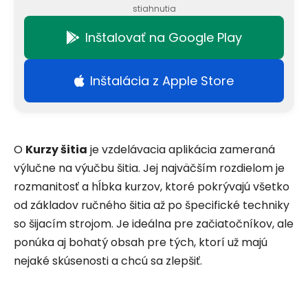
stiahnutia
Inštalovať na Google Play
Inštalácia z Apple Store
O
Kurzy šitia
je vzdelávacia aplikácia zameraná
výlučne na výučbu šitia. Jej najväčším rozdielom je
rozmanitosť a hĺbka kurzov, ktoré pokrývajú všetko
od základov ručného šitia až po špecifické techniky
so šijacím strojom. Je ideálna pre začiatočníkov, ale
ponúka aj bohatý obsah pre tých, ktorí už majú
nejaké skúsenosti a chcú sa zlepšiť.