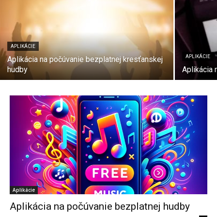
APLIKÁCIE
APLIKÁCIE
Aplikácia na počúvanie bezplatnej kresťanskej
hudby
Aplikácia 
Aplikácie
Aplikácia na počúvanie bezplatnej hudby