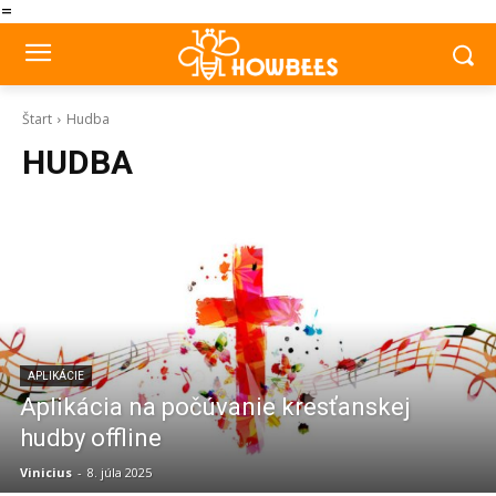
=
Štart
Hudba
HUDBA
APLIKÁCIE
Aplikácia na počúvanie kresťanskej
hudby offline
Vinicius
-
8. júla 2025