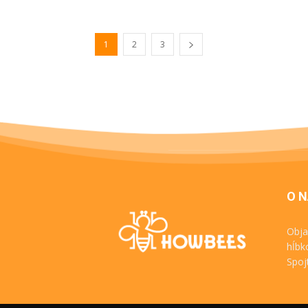
1
2
3
O 
Obja
hĺbk
Spoj