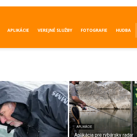
APLIKÁCIE
VEREJNÉ SLUŽBY
FOTOGRAFIE
HUDBA
APLIKÁCIE
Aplikácia pre rybársky radar