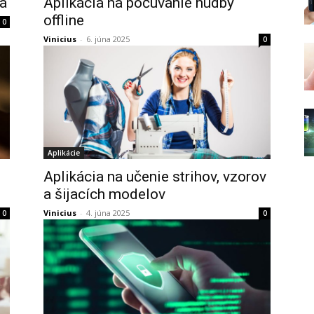
a
Aplikácia na počúvanie hudby
offline
0
Vinicius
-
6. júna 2025
0
Aplikácie
j
Aplikácia na učenie strihov, vzorov
a šijacích modelov
Vinicius
-
4. júna 2025
0
0