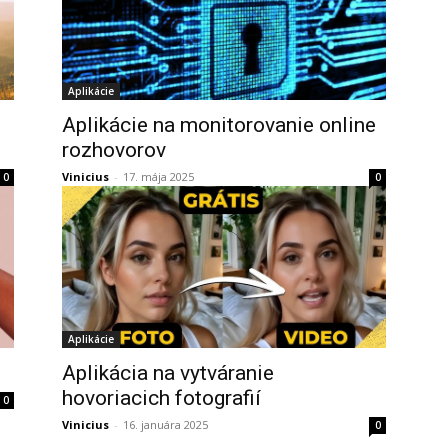
Aplikácie
Aplikácie na monitorovanie online
rozhovorov
Vinicius
-
17. mája 2025
0
0
Aplikácie
Aplikácia na vytváranie
hovoriacich fotografií
0
Vinicius
-
16. januára 2025
0