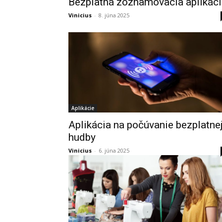
Bezplatná zoznamovacia aplikáci
Vinicius
-
8. júna 2025
Aplikácie
Aplikácia na počúvanie bezplatne
hudby
Vinicius
-
6. júna 2025