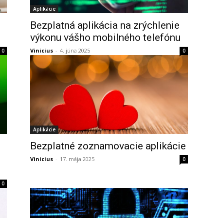
Aplikácie
Bezplatná aplikácia na zrýchlenie
výkonu vášho mobilného telefónu
Vinicius
-
4. júna 2025
0
0
Aplikácie
Bezplatné zoznamovacie aplikácie
Vinicius
-
17. mája 2025
0
0