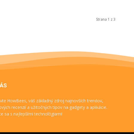
Strana 1 z 3
NÁS
vte HowBees, váš základný zdroj najnovších trendov,
ových recenzií a užitočných tipov na gadgety a aplikácie.
te sa s najlepšími technológiami!