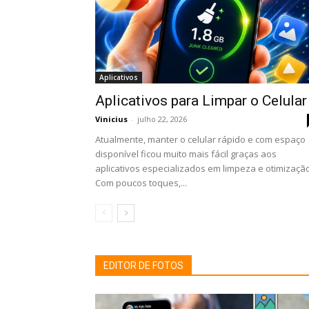
Aplicativos
Aplicativos para Limpar o Celular
Vinicius
-
julho 22, 2026
Atualmente, manter o celular rápido e com espaço
disponível ficou muito mais fácil graças aos
aplicativos especializados em limpeza e otimização
Com poucos toques,...
EDITOR DE FOTOS