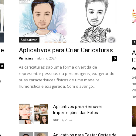
Aplicativos
A
 e
Aplicativos para Criar Caricaturas
A
Vinicius
-
abril 7, 2024
0
C
0
As caricaturas são uma forma divertida de
Vi
representar pessoas ou personagens, exagerando
o
Se
suas características físicas de uma maneira
a
me
humorística e exagerada. Com o avanço...
vi
me
e
Aplicativos para Remover
Imperfeições das Fotos
abril 7, 2024
o
Aplicativos para Testar Cortes de