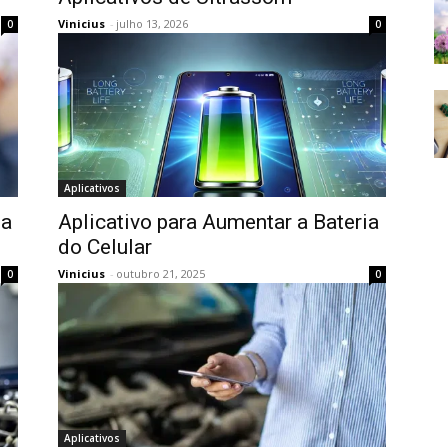
Vinicius
-
julho 13, 2026
0
0
Aplicativos
ia
Aplicativo para Aumentar a Bateria
do Celular
Vinicius
-
outubro 21, 2025
0
0
Aplicativos